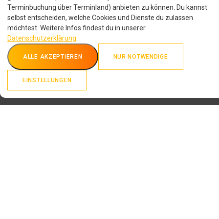
Terminbuchung über Terminland) anbieten zu können. Du kannst
selbst entscheiden, welche Cookies und Dienste du zulassen
möchtest. Weitere Infos findest du in unserer
Datenschutzerklärung
.
ALLE AKZEPTIEREN
NUR NOTWENDIGE
EINSTELLUNGEN
Persönliche Beratung
Individuelle Ausrüstungsberatung für dein nächstes Abenteuer.
Fußvermessung & Analyse
Biomechanische Ganganalyse mit klinischer Software.
Terminbuchung